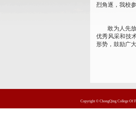
烈角逐，我校
敢为人先
优秀风采和技
形势，鼓励广
Copyright © ChongQing College Of